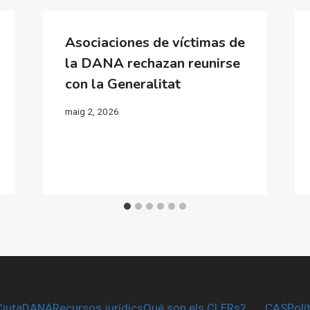
Asociaciones de víctimas de
la DANA rechazan reunirse
con la Generalitat
maig 2, 2026
CiutaDANA
Recursos jurídics
Qué son els CLERs?
CAS
Polí