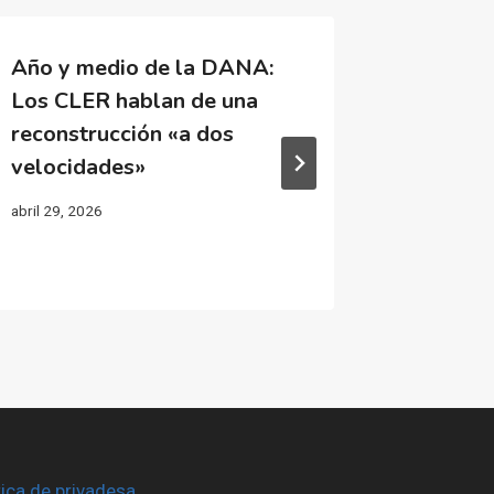
Año y medio de la DANA:
La zona
Los CLER hablan de una
Gobiern
reconstrucción «a dos
«Sardin
velocidades»
el tren»
abril 29, 2026
abril 9, 202
tica de privadesa