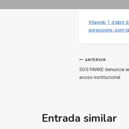
Vilaweb, 1 d’abril 
agressions, som la
Navegaci
ANTERIOR
SOS PARKE denuncia ant
d'entrade
acoso institucional
Entrada similar