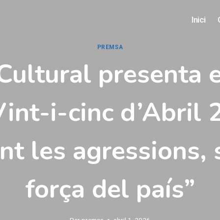
Inici
PREMSA
Cultural presenta 
Vint-i-cinc d’Abril 
nt les agressions, 
força del país”
Per
premsa
abril 1, 2026