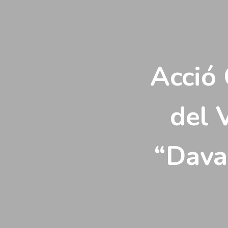
Vés
al
contingut
Acció 
del 
“Dava