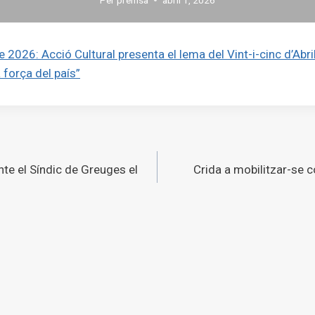
de 2026: Acció Cultural presenta el lema del Vint-i-cinc d’Abr
 força del país”
ó
e el Síndic de Greuges el
Crida a mobilitzar-se co
s