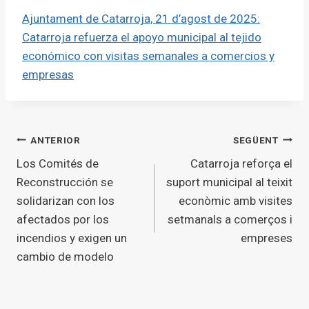
Ajuntament de Catarroja, 21 d’agost de 2025:
Catarroja refuerza el apoyo municipal al tejido
económico con visitas semanales a comercios y
empresas
Navegació
ANTERIOR
SEGÜENT
Los Comités de
Catarroja reforça el
d'entrades
Reconstrucción se
suport municipal al teixit
solidarizan con los
econòmic amb visites
afectados por los
setmanals a comerços i
incendios y exigen un
empreses
cambio de modelo