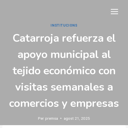
Vés
al
contingut
INSTITUCIONS
Catarroja refuerza el
apoyo municipal al
tejido económico con
visitas semanales a
comercios y empresas
Per
premsa
agost 21, 2025