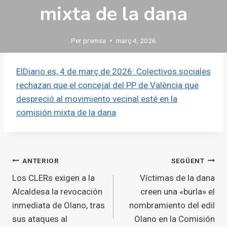
mixta de la dana
Per
premsa
març 4, 2026
ElDiario.es, 4 de març de 2026: Colectivos sociales
rechazan que el concejal del PP de València que
despreció al movimiento vecinal esté en la
comisión mixta de la dana
Navegació
ANTERIOR
SEGÜENT
Los CLERs exigen a la
Víctimas de la dana
d'entrades
Alcaldesa la revocación
creen una «burla» el
inmediata de Olano, tras
nombramiento del edil
sus ataques al
Olano en la Comisión