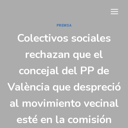
Vés
al
contingut
PREMSA
Colectivos sociales
rechazan que el
concejal del PP de
València que despreció
al movimiento vecinal
esté en la comisión