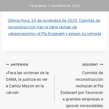
Per
premsa
novembre 24, 2025
Última Hora, 24 de novembre de 2025: Comités de
reconstrucción tras la dana tachan de
«despropósito» el Pla Endavant y exigen su retirada
Navegació
ANTERIOR
SEGÜENT
«Para las víctimas de la
Comités de
d'entrades
DANA, la justicia es ver
reconstrucción
a Carlos Mazón en la
rechazan el Pla
cárcel»
Endavant por favorecer
a grandes empresas e
ignorar necesidades