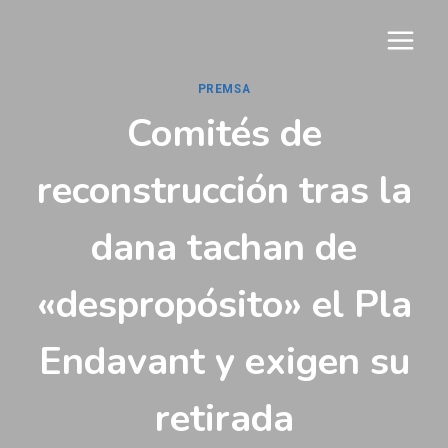
Vés
al
contingut
PREMSA
Comités de
reconstrucción tras la
dana tachan de
«despropósito» el Pla
Endavant y exigen su
retirada