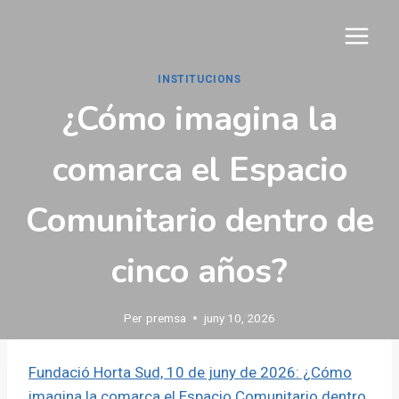
Vés
al
contingut
INSTITUCIONS
¿Cómo imagina la
comarca el Espacio
Comunitario dentro de
cinco años?
Per
premsa
juny 10, 2026
Fundació Horta Sud, 10 de juny de 2026: ¿Cómo
imagina la comarca el Espacio Comunitario dentro