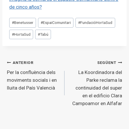
de cinco años?
Etiquetes
#
Benetusser
#
EspaiComunitari
#
FundacióHortaSud
d'entrada
#
HortaSud
#
Tabú
Navegació
ANTERIOR
SEGÜENT
Per la confluència dels
La Koordinadora del
d'entrades
moviments socials i en
Parke reclama la
lluita del País Valencià
continuidad del super
en el edificio Clara
Campoamor en Alfafar