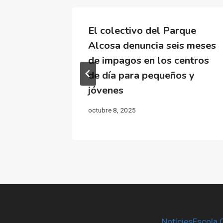
el Pla
El colectivo del Parque
ia de
Alcosa denuncia seis meses
dana y
de impagos en los centros
encia
de día para pequeños y
jóvenes
octubre 8, 2025
Notícies
Escola 