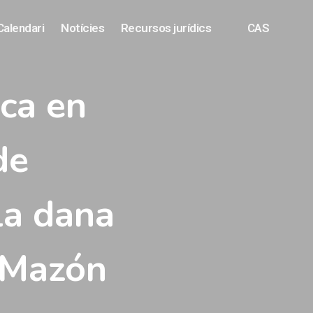
Calendari
Notícies
Recursos jurídics
CAS
nca en
de
la dana
e Mazón