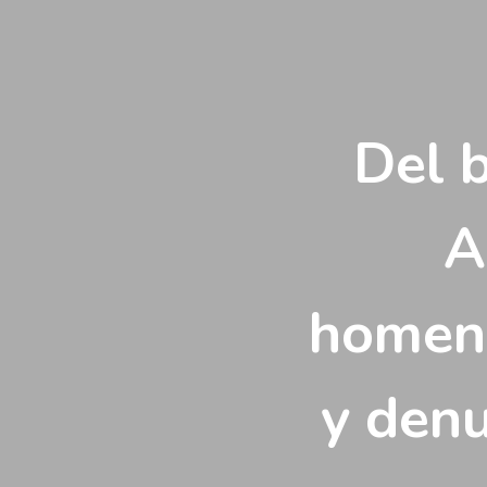
Vés
al
contingut
Del b
A
homena
y denu