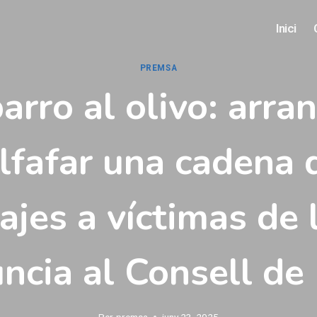
Inici
PREMSA
arro al olivo: arra
lfafar una cadena 
jes a víctimas de 
ncia al Consell d
Per
premsa
juny 23, 2025