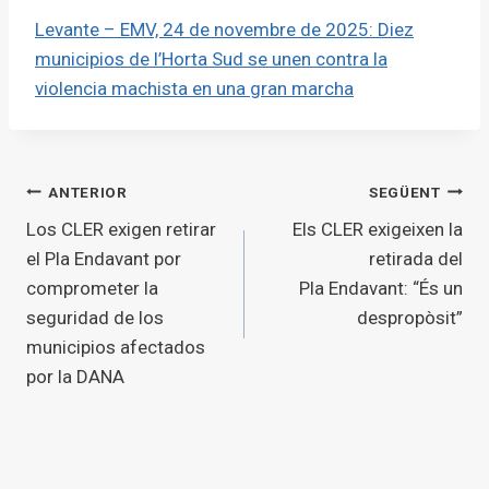
Levante – EMV, 24 de novembre de 2025: Diez
municipios de l’Horta Sud se unen contra la
violencia machista en una gran marcha
Navegació
ANTERIOR
SEGÜENT
Los CLER exigen retirar
Els CLER exigeixen la
d'entrades
el Pla Endavant por
retirada del
comprometer la
Pla Endavant: “És un
seguridad de los
despropòsit”
municipios afectados
por la DANA