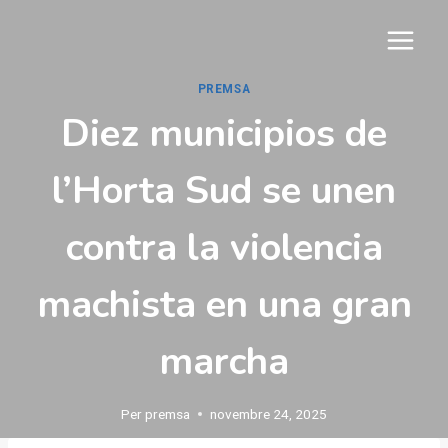
Vés
al
contingut
PREMSA
Diez municipios de
l’Horta Sud se unen
contra la violencia
machista en una gran
marcha
Per
premsa
novembre 24, 2025