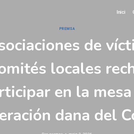
Inici
PREMSA
sociaciones de víct
comités locales rec
rticipar en la mesa
eración dana del C
Per
premsa
maig 2, 2026