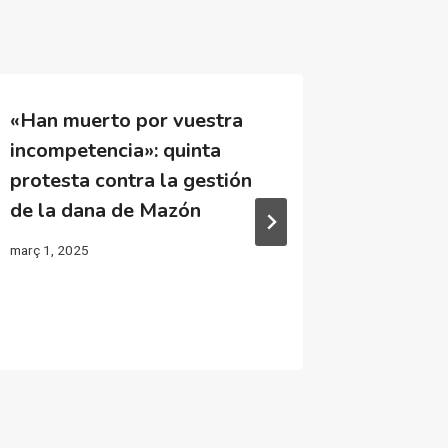
«Han muerto por vuestra
En Paip
incompetencia»: quinta
otra ma
protesta contra la gestión
que se 
de la dana de Mazón
a Carlo
març 1, 2025
juny 26, 20