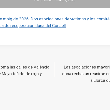
de maig de 2026: Dos asociaciones de víctimas y los comité
esa de recuperación dana del Consell
ó
toma las calles de València
Las asociaciones mayorit
s
 Mayo teñido de rojo y
dana rechazan reunirse co
a Llorca q