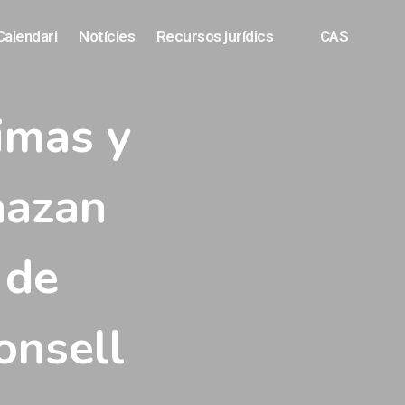
Calendari
Notícies
Recursos jurídics
CAS
imas y
hazan
 de
onsell