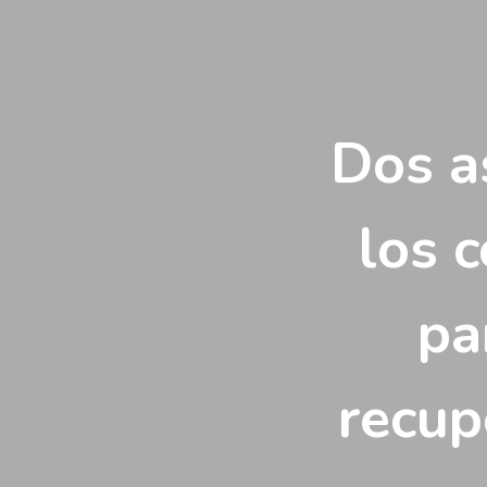
Vés
al
contingut
Dos a
los 
pa
recup