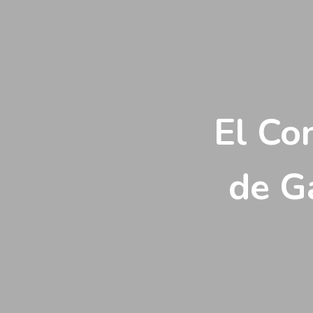
Vés
al
contingut
El Co
de G