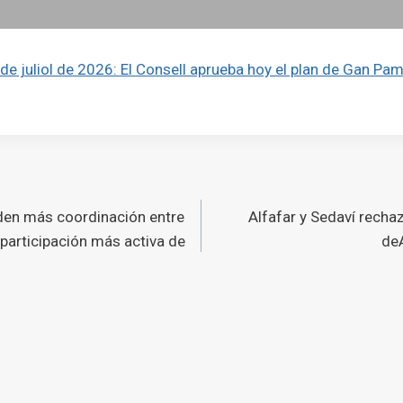
de juliol de 2026: El Consell aprueba hoy el plan de Gan Pa
ó
den más coordinación entre
Alfafar y Sedaví recha
s
 participación más activa de
deA