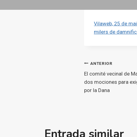
Vilaweb, 25 de mai
milers de damnifica
Navegaci
ANTERIOR
El comité vecinal de M
d'entrade
dos mociones para exi
por la Dana
Entrada similar