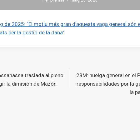
g de 2025: “El motiu més gran d’aquesta vaga general són e
ts per la gestió de la dana”
ó
assanassa traslada al pleno
29M: huelga general en el P
s
gir la dimisión de Mazón
responsabilidades por la ge
la p