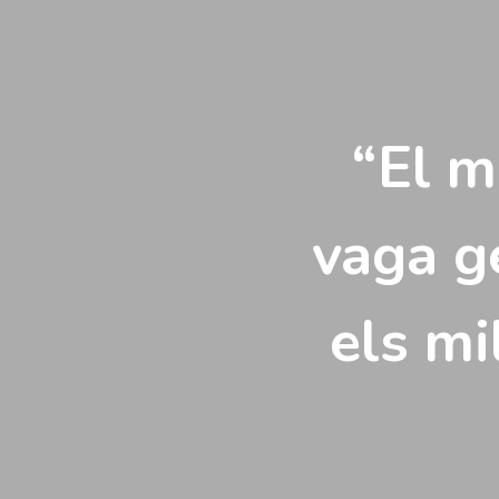
Vés
al
contingut
“El m
vaga g
els mi