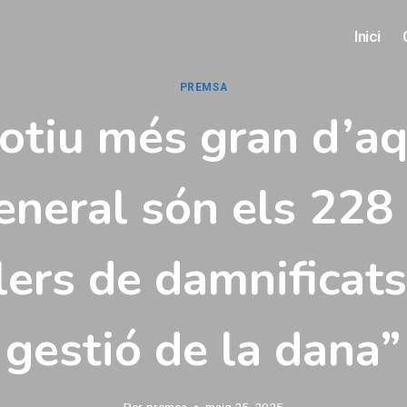
Inici
PREMSA
otiu més gran d’a
eneral són els 228 
lers de damnificats
gestió de la dana”
Per
premsa
maig 25, 2025