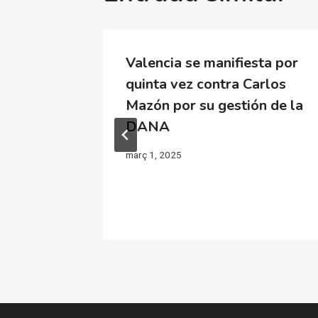
os
Valencia se manifiesta por
Parke y
quinta vez contra Carlos
s
Mazón por su gestión de la
n Parque
DANA
març 1, 2025