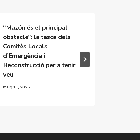
“Mazón és el principal
Víctime
obstacle”: la tasca dels
comités
Comitès Locals
a rebutj
d’Emergència i
“instru
Reconstrucció per a tenir
Mazón i
veu
Vox
maig 13, 2025
març 28, 2