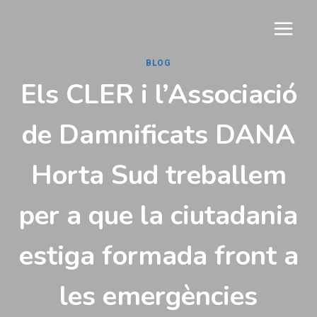
Vés
al
contingut
BLOG
Els CLER i l’Associació
de Damnificats DANA
Horta Sud treballem
per a que la ciutadania
estiga formada front a
les emergències