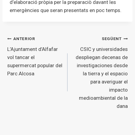
d’elaboració pròpia per la preparaciò davant les
emergències que seran presentats en poc temps.
Navegació
ANTERIOR
SEGÜENT
L’Ajuntament d’Alfafar
CSIC y universidades
d'entrades
vol tancar el
despliegan decenas de
supermercat popular del
investigaciones desde
Parc Alcosa
la tierra y el espacio
para averiguar el
impacto
medioambiental de la
dana