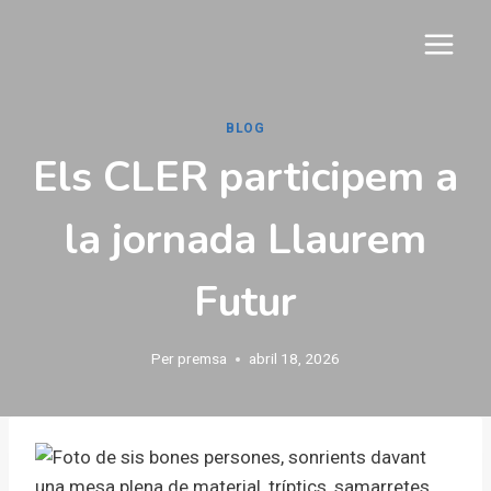
Vés
al
contingut
BLOG
Els CLER participem a
la jornada Llaurem
Futur
Per
premsa
abril 18, 2026