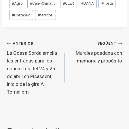
Etiquetes
#
Agró
#
CanviClimàtic
#
CLER
#
DANA
#
horta
d'entrada
#
HortaSud
#
territori
Navegació
ANTERIOR
SEGÜENT
La Gossa Sorda amplía
Murales posdana con
d'entrades
las entradas para los
memoria y propósito
conciertos del 24 y 25
de abril en Picassent,
inicio de la gira A
Tornallom