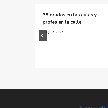
vuelven
35 grados en las aulas y
para
profes en la calle
 el acta
maig 25, 2026
ento
Notícies
Escola 