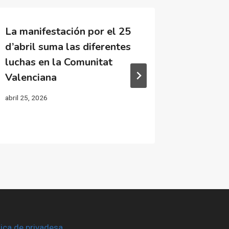
La manifestación por el 25
Els com
d’abril suma las diferentes
de la g
luchas en la Comunitat
de porta
Valenciana
respons
abril 25, 2026
desembre 2
tica de privadesa