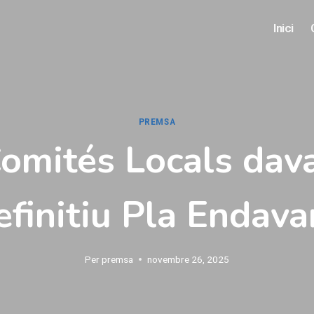
Inici
PREMSA
Comités Locals dava
efinitiu Pla Endava
Per
premsa
novembre 26, 2025