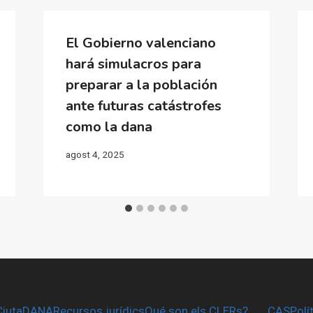
El Gobierno valenciano
hará simulacros para
preparar a la población
ante futuras catástrofes
como la dana
agost 4, 2025
CiutaDANA
Recursos jurídics
Qué son els CLERs?
CAS
Polí