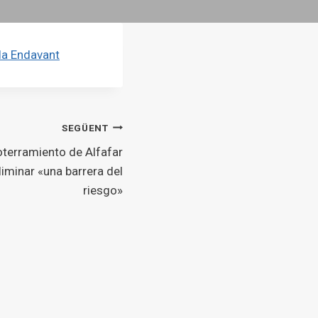
la Endavant
SEGÜENT
oterramiento de Alfafar
liminar «una barrera del
riesgo»