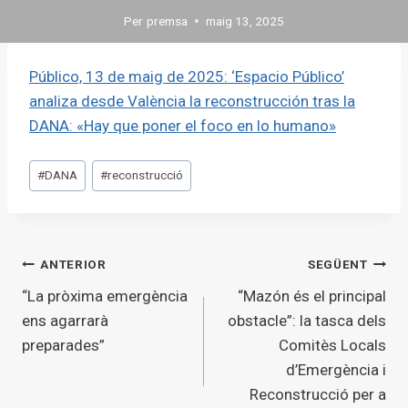
Per
premsa
maig 13, 2025
Público, 13 de maig de 2025: ‘Espacio Público’
analiza desde València la reconstrucción tras la
DANA: «Hay que poner el foco en lo humano»
Etiquetes
#
DANA
#
reconstrucció
d'entrada
Navegació
ANTERIOR
SEGÜENT
“La pròxima emergència
“Mazón és el principal
d'entrades
ens agarrarà
obstacle”: la tasca dels
preparades”
Comitès Locals
d’Emergència i
Reconstrucció per a