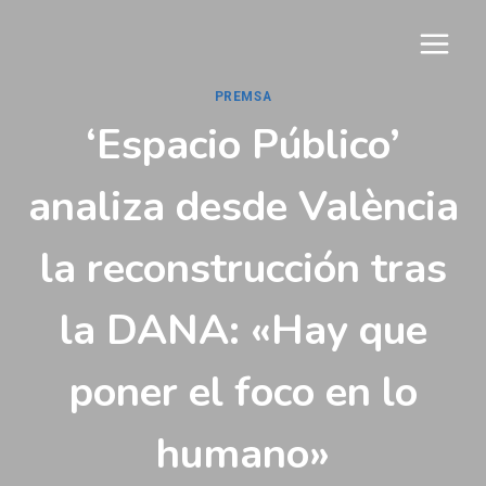
Vés
al
contingut
PREMSA
‘Espacio Público’
analiza desde València
la reconstrucción tras
la DANA: «Hay que
poner el foco en lo
humano»