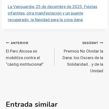
La Vanguardia, 25 de decembre de 2025: Fiestas
infantiles, otra manifestación y un puente
recuperado: la Navidad para la zona dana
Navegació
ANTERIOR
SEGÜENT
El Parc Alcosa es
Premios No Olvidar la
d'entrades
mobilitza contra el
Dana: los Oscars de la
“càstig institucional”
Solidaridad… y de la
Unidad
Entrada similar