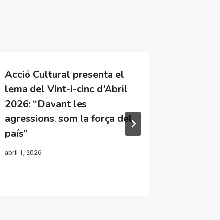
Acció Cultural presenta el
Els CLE
lema del Vint-i-cinc d’Abril
que reti
2026: “Davant les
la comi
agressions, som la força del
dels se
país”
març 2, 202
abril 1, 2026