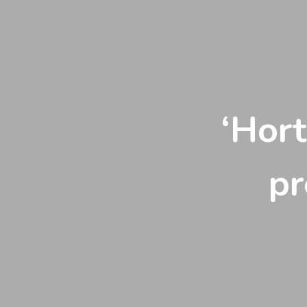
Vés
al
contingut
‘Hort
pr