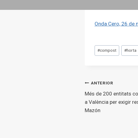
Onda Cero, 26 de m
Etiquetes
#
compost
#
horta
d'entrada
Navegaci
ANTERIOR
Més de 200 entitats c
d'entrade
a València per exigir r
Mazón