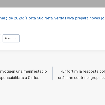
arç de 2026: ‘Horta Sud Neta, verda i viva’ prepara noves jo
#
territori
ó
onvoquen una manifestació
«Enfortim la resposta polí
s
esponsabilitats a Carlos
unànime contra el grup ne