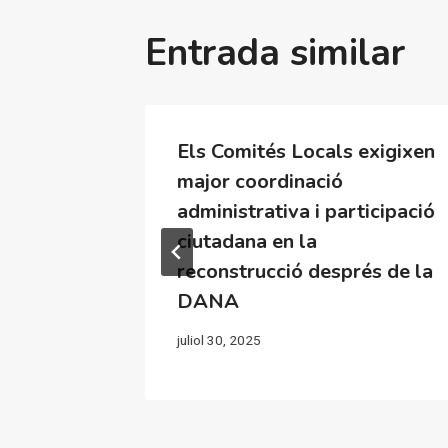
Entrada similar
 Pérez
Els Comités Locals exigixen
bierno
major coordinació
ón tras
administrativa i participació
ciutadana en la
reconstrucció després de la
DANA
juliol 30, 2025