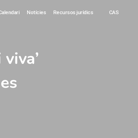
Calendari
Notícies
Recursos jurídics
CAS
 viva’
des