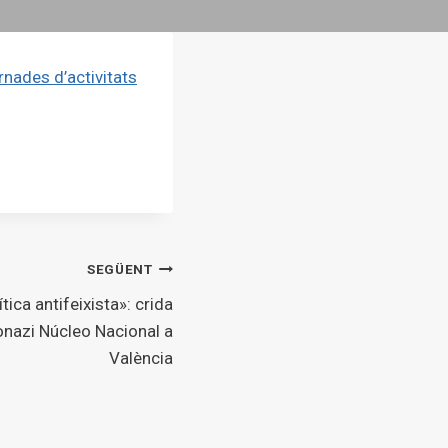
rnades d’activitats
SEGÜENT
tica antifeixista»: crida
onazi Núcleo Nacional a
València