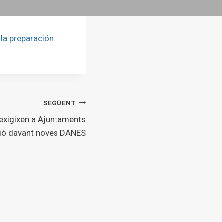
 la preparación
SEGÜENT
exigixen a Ajuntaments
ió davant noves DANES