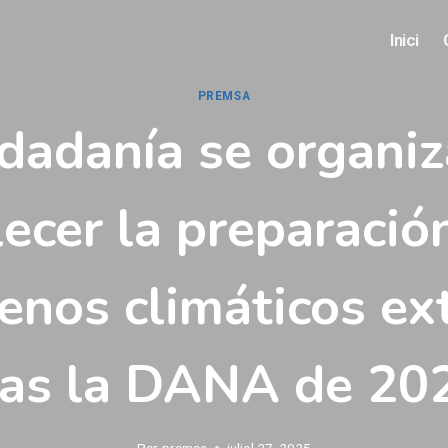
Inici
PREMSA
udadanía se organiz
lecer la preparació
enos climáticos ex
ras la DANA de 20
Per
premsa
juliol 27, 2025