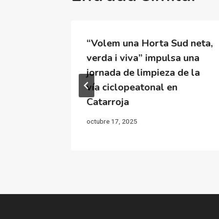
ón
“Volem una Horta Sud neta,
vez en
verda i viva” impulsa una
ana:
jornada de limpieza de la
vía ciclopeatonal en
Catarroja
octubre 17, 2025