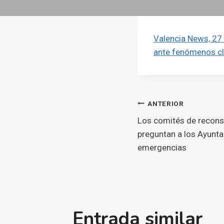
Valencia News, 27 
ante fenómenos cl
Navegaci
ANTERIOR
Los comités de reconst
d'entrade
preguntan a los Ayunt
emergencias
Entrada similar