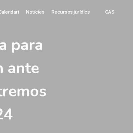
Calendari
Notícies
Recursos jurídics
CAS
a para
n ante
tremos
24