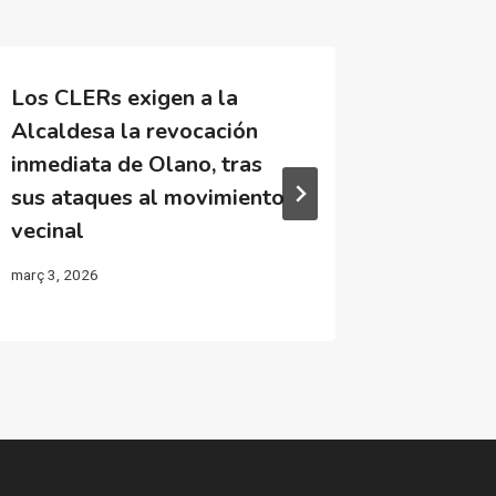
Los CLERs exigen a la
La mani
Alcaldesa la revocación
presó’ 
inmediata de Olano, tras
justici
sus ataques al movimiento
«Luchar
vecinal
febrer 1, 2
març 3, 2026