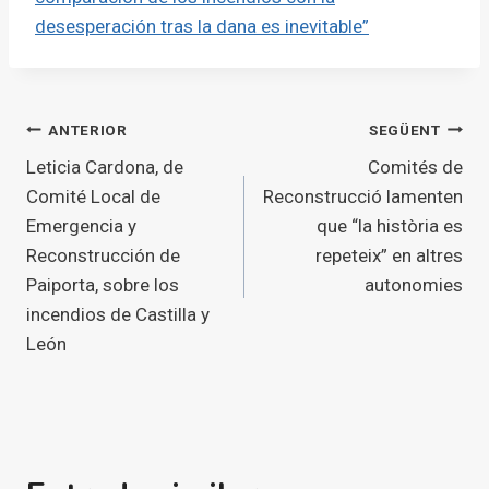
desesperación tras la dana es inevitable”
Navegació
ANTERIOR
SEGÜENT
Leticia Cardona, de
Comités de
d'entrades
Comité Local de
Reconstrucció lamenten
Emergencia y
que “la història es
Reconstrucción de
repeteix” en altres
Paiporta, sobre los
autonomies
incendios de Castilla y
León