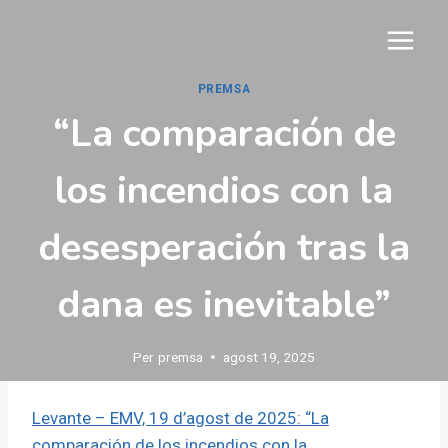
Vés
al
contingut
PREMSA
“La comparación de
los incendios con la
desesperación tras la
dana es inevitable”
Per
premsa
agost 19, 2025
Levante – EMV, 19 d’agost de 2025: “La
comparación de los incendios con la