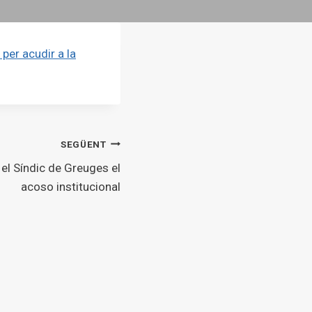
per acudir a la
SEGÜENT
el Síndic de Greuges el
acoso institucional