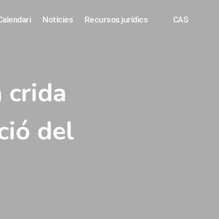
Calendari
Notícies
Recursos jurídics
CAS
 crida
ció del