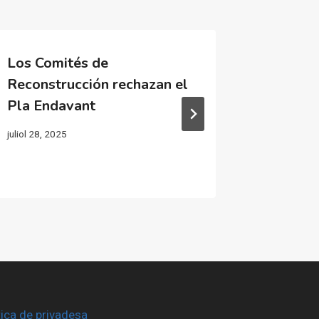
Los Comités de
Una man
Reconstrucción rechazan el
año de 
Pla Endavant
denunci
asumido
juliol 28, 2025
octubre 25,
tica de privadesa