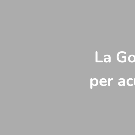
Vés
al
contingut
La Go
per ac