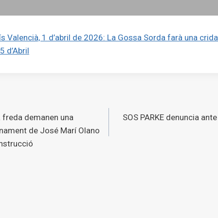
ís Valencià, 1 d’abril de 2026: La Gossa Sorda farà una crida 
5 d’Abril
ó
ta freda demanen una
SOS PARKE denuncia ante 
s
menament de José Marí Olano
nstrucció