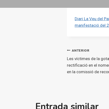
Diari La Veu del Pa
manifestació del 2
Navegaci
ANTERIOR
Les víctimes de la go
d'entrade
rectificació en el no
en la comissió de reco
Entrada similar