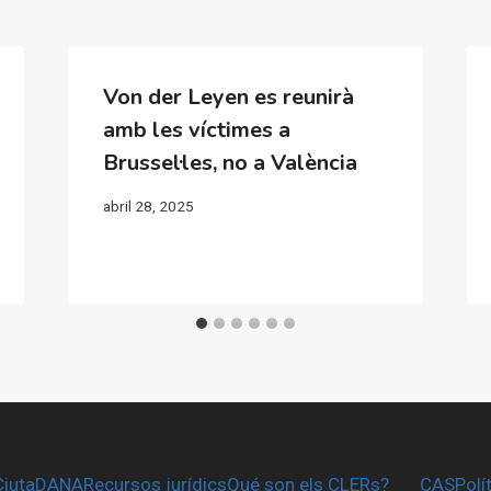
Von der Leyen es reunirà
amb les víctimes a
Brussel·les, no a València
abril 28, 2025
CiutaDANA
Recursos jurídics
Qué son els CLERs?
CAS
Polí