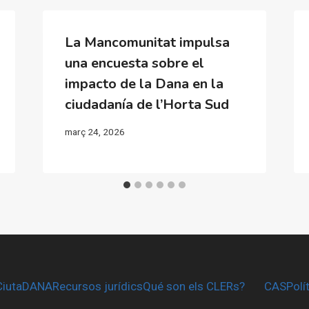
La Mancomunitat impulsa
una encuesta sobre el
impacto de la Dana en la
ciudadanía de l’Horta Sud
març 24, 2026
CiutaDANA
Recursos jurídics
Qué son els CLERs?
CAS
Polí