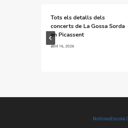
con las
Tots els detalls dels
timas de
concerts de La Gossa Sorda
rranca
en Picassent
ades
abril 16, 2026
Notícies
Escola 