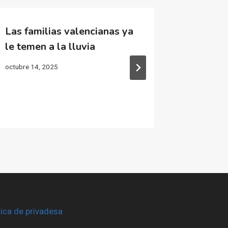
Las familias valencianas ya
Miles d
le temen a la lluvia
a recor
que Maz
octubre 14, 2025
y pierd
març 28, 2
tica de privadesa