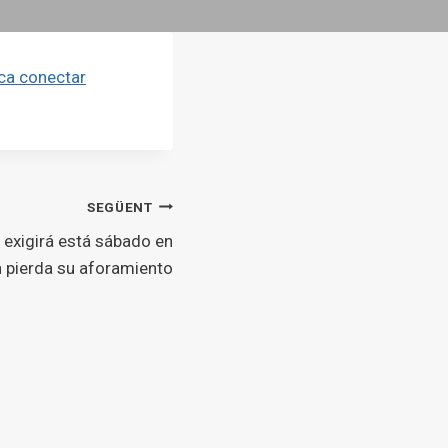
ca conectar
SEGÜENT
exigirá está sábado en
 pierda su aforamiento