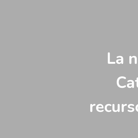
Vés
al
contingut
La 
Ca
recurs