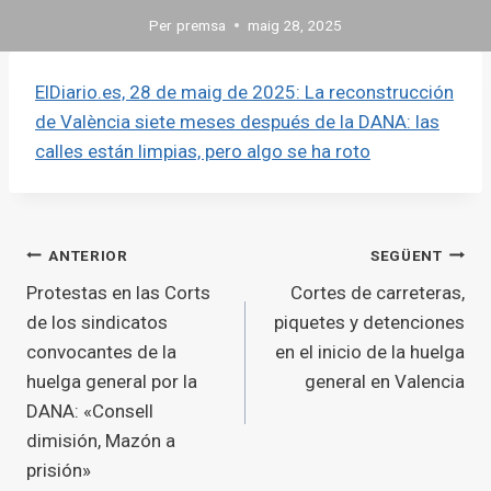
Per
premsa
maig 28, 2025
ElDiario.es, 28 de maig de 2025: La reconstrucción
de València siete meses después de la DANA: las
calles están limpias, pero algo se ha roto
Navegació
ANTERIOR
SEGÜENT
Protestas en las Corts
Cortes de carreteras,
d'entrades
de los sindicatos
piquetes y detenciones
convocantes de la
en el inicio de la huelga
huelga general por la
general en Valencia
DANA: «Consell
dimisión, Mazón a
prisión»