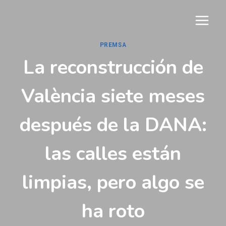
Vés
al
contingut
PREMSA
La reconstrucción de
València siete meses
después de la DANA:
las calles están
limpias, pero algo se
ha roto