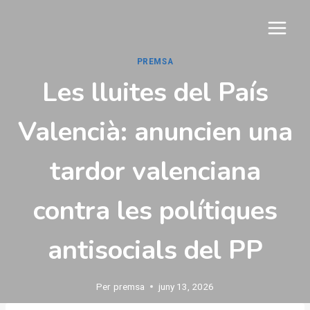
Vés
al
contingut
PREMSA
Les lluites del País
Valencià: anuncien una
tardor valenciana
contra les polítiques
antisocials del PP
Per
premsa
juny 13, 2026