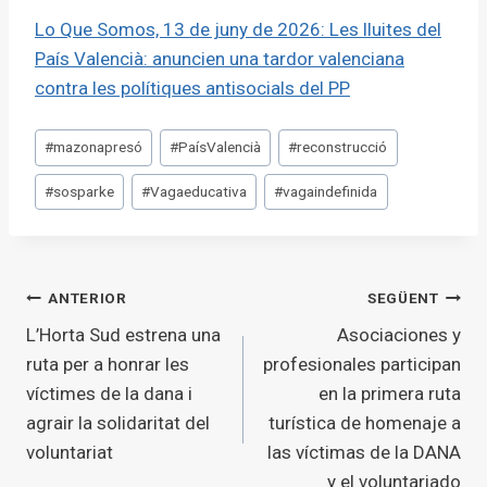
Lo Que Somos, 13 de juny de 2026: Les lluites del
País Valencià: anuncien una tardor valenciana
contra les polítiques antisocials del PP
Etiquetes
#
mazonapresó
#
PaísValencià
#
reconstrucció
d'entrada
#
sosparke
#
Vagaeducativa
#
vagaindefinida
Navegació
ANTERIOR
SEGÜENT
L’Horta Sud estrena una
Asociaciones y
d'entrades
ruta per a honrar les
profesionales participan
víctimes de la dana i
en la primera ruta
agrair la solidaritat del
turística de homenaje a
voluntariat
las víctimas de la DANA
y el voluntariado