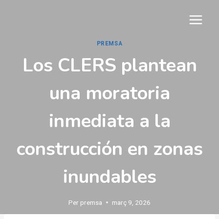
Vés
al
contingut
PREMSA
Los CLERS plantean
una moratoria
inmediata a la
construcción en zonas
inundables
Per
premsa
març 9, 2026