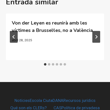
Entrada similar
Von der Leyen es reunirà amb les
víctimes a Brussel·les, no a València
abril 28, 2025
Notícies
Escola CiutaDANA
Recursos jurídics
Qué son els CLERs?
CAS
Política de privadesa