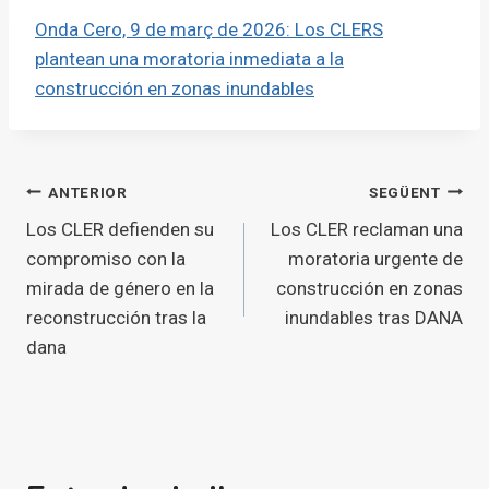
Onda Cero, 9 de març de 2026: Los CLERS
plantean una moratoria inmediata a la
construcción en zonas inundables
Navegació
ANTERIOR
SEGÜENT
Los CLER defienden su
Los CLER reclaman una
d'entrades
compromiso con la
moratoria urgente de
mirada de género en la
construcción en zonas
reconstrucción tras la
inundables tras DANA
dana