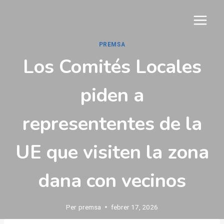
Vés
al
contingut
PREMSA
Los Comités Locales
piden a
represententes de la
UE que visiten la zona
dana con vecinos
Per
premsa
febrer 17, 2026