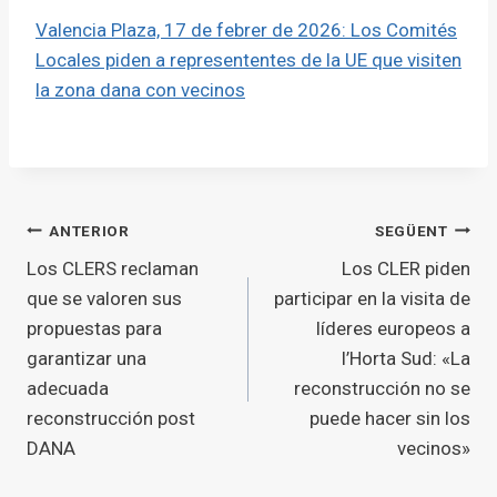
Valencia Plaza, 17 de febrer de 2026: Los Comités
Locales piden a represententes de la UE que visiten
la zona dana con vecinos
Navegació
ANTERIOR
SEGÜENT
Los CLERS reclaman
Los CLER piden
d'entrades
que se valoren sus
participar en la visita de
propuestas para
líderes europeos a
garantizar una
l’Horta Sud: «La
adecuada
reconstrucción no se
reconstrucción post
puede hacer sin los
DANA
vecinos»