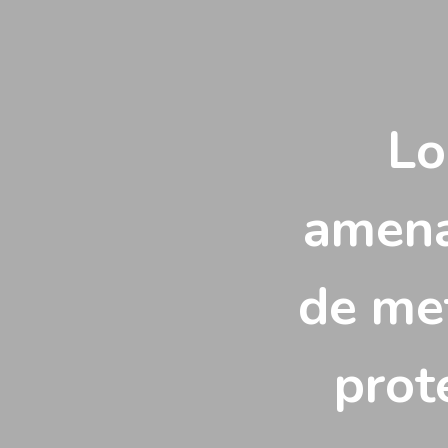
Vés
al
contingut
Lo
amena
de me
prot