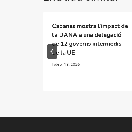
arranca
Cabanes mostra l’impact de
na de
la DANA a una delegació
s de la
de 12 governs intermedis
Consell
de la UE
febrer 18, 2026