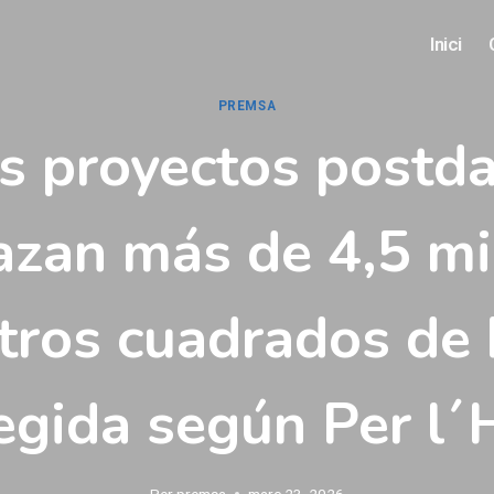
Inici
PREMSA
s proyectos postd
zan más de 4,5 mi
tros cuadrados de 
egida según Per l´
Per
premsa
març 23, 2026