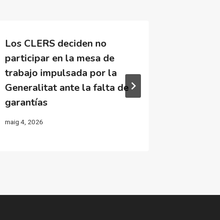
Los CLERS deciden no
La nove
participar en la mesa de
contra 
trabajo impulsada por la
reúne a
Generalitat ante la falta de
Catarro
garantías
en la ‘z
maig 4, 2026
juliol 29, 20