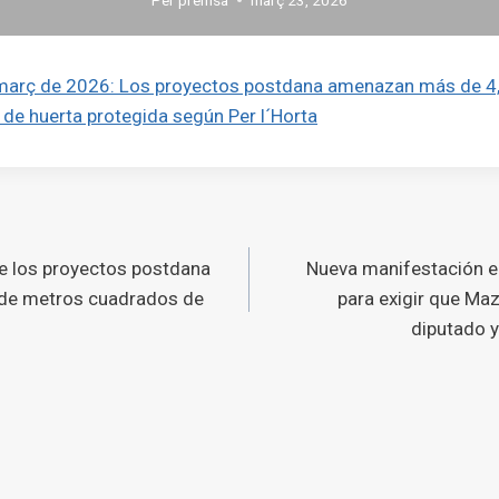
març de 2026: Los proyectos postdana amenazan más de 4,
de huerta protegida según Per l´Horta
ó
que los proyectos postdana
Nueva manifestación e
s
s de metros cuadrados de
para exigir que Ma
diputado y