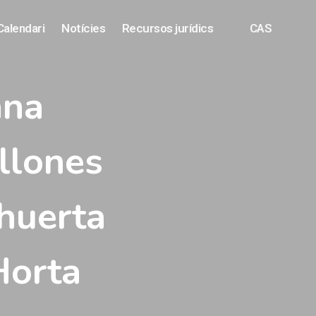
Calendari
Notícies
Recursos jurídics
CAS
ana
llones
huerta
Horta