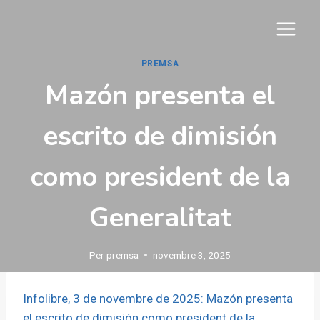
Vés
al
contingut
PREMSA
Mazón presenta el
escrito de dimisión
como president de la
Generalitat
Per
premsa
novembre 3, 2025
Infolibre, 3 de novembre de 2025: Mazón presenta
el escrito de dimisión como president de la