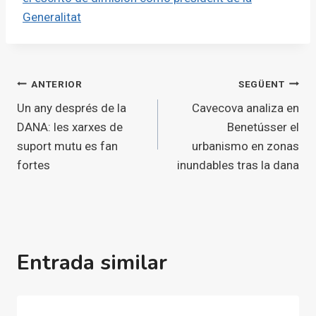
Generalitat
Navegació
ANTERIOR
SEGÜENT
Un any després de la
Cavecova analiza en
d'entrades
DANA: les xarxes de
Benetússer el
suport mutu es fan
urbanismo en zonas
fortes
inundables tras la dana
Entrada similar