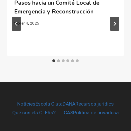
Pasos hacia un Comité Local de
Emergencia y Reconstrucción
febrer 4, 2025
Notícies
Escola CiutaDANA
Recursos jurídics
Qué son els CLERs?
CAS
Política de privadesa