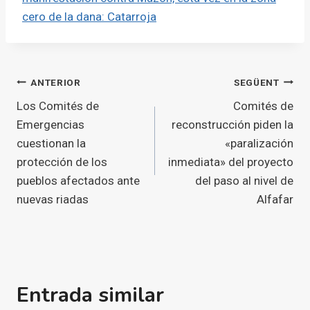
cero de la dana: Catarroja
Navegació
ANTERIOR
SEGÜENT
Los Comités de
Comités de
d'entrades
Emergencias
reconstrucción piden la
cuestionan la
«paralización
protección de los
inmediata» del proyecto
pueblos afectados ante
del paso al nivel de
nuevas riadas
Alfafar
Entrada similar