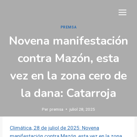
Vés
al
contingut
PREMSA
Novena manifestación
contra Mazón, esta
vez en la zona cero de
la dana: Catarroja
Per
premsa
juliol 28, 2025
Climática, 28 de juliol de 2025: Novena
manifestación contra Mazón, esta vez en la zona