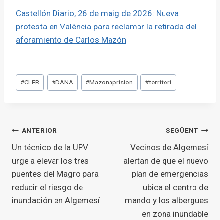
Castellón Diario, 26 de maig de 2026: Nueva
protesta en València para reclamar la retirada del
aforamiento de Carlos Mazón
Etiquetes
#
CLER
#
DANA
#
Mazonaprision
#
territori
d'entrada
Navegació
ANTERIOR
SEGÜENT
Un técnico de la UPV
Vecinos de Algemesí
d'entrades
urge a elevar los tres
alertan de que el nuevo
puentes del Magro para
plan de emergencias
reducir el riesgo de
ubica el centro de
inundación en Algemesí
mando y los albergues
en zona inundable