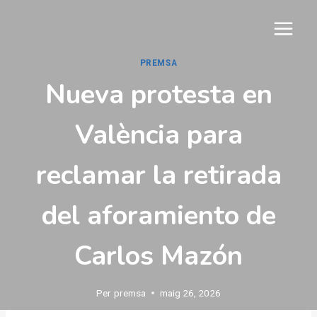
Vés
al
contingut
PREMSA
Nueva protesta en
València para
reclamar la retirada
del aforamiento de
Carlos Mazón
Per
premsa
maig 26, 2026