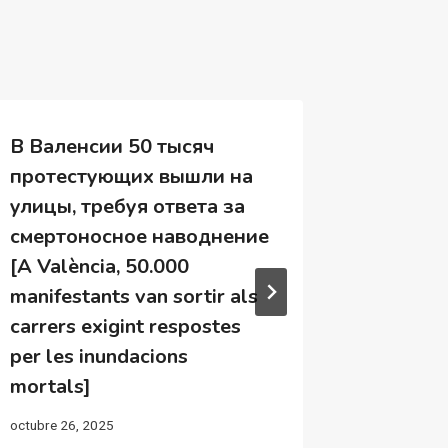
В Валенсии 50 тысяч
Los CLE
протестующих вышли на
valoren
улицы, требуя ответа за
para ga
смертоносное наводнение
adecuad
[A València, 50.000
post D
manifestants van sortir als
febrer 17, 
carrers exigint respostes
per les inundacions
mortals]
octubre 26, 2025