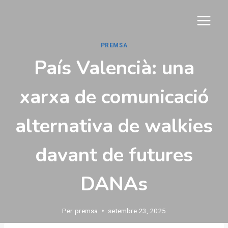
Vés
al
contingut
PREMSA
País Valencià: una
xarxa de comunicació
alternativa de walkies
davant de futures
DANAs
Per
premsa
setembre 23, 2025