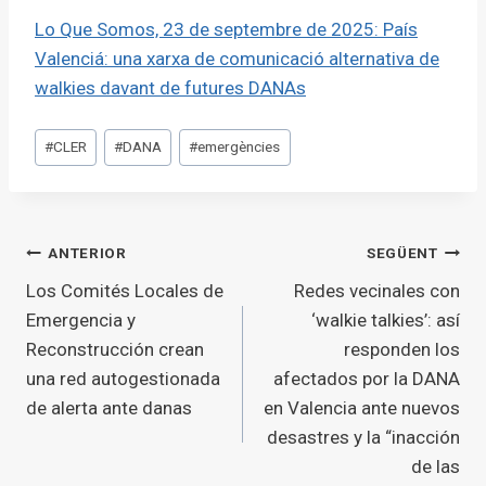
Lo Que Somos, 23 de septembre de 2025: País
Valenciá: una xarxa de comunicació alternativa de
walkies davant de futures DANAs
Etiquetes
#
CLER
#
DANA
#
emergències
d'entrada
Navegació
ANTERIOR
SEGÜENT
Los Comités Locales de
Redes vecinales con
d'entrades
Emergencia y
‘walkie talkies’: así
Reconstrucción crean
responden los
una red autogestionada
afectados por la DANA
de alerta ante danas
en Valencia ante nuevos
desastres y la “inacción
de las