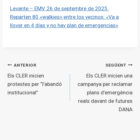
Levante – EMV, 26 de septembre de 2025:
Reparten 80 «walkies» entre los vecinos: «Va a
llover en 4 días y no hay plan de emergencias»
Navegació
ANTERIOR
SEGÜENT
Els CLER inicien
Els CLER inicien una
d'entrades
protestes per “l’abandó
campanya per reclamar
institucional”
plans d’emergència
reals davant de futures
DANA