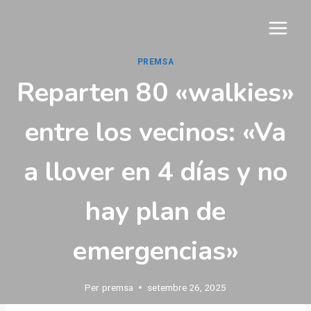
Vés
al
contingut
PREMSA
Reparten 80 «walkies»
entre los vecinos: «Va
a llover en 4 días y no
hay plan de
emergencias»
Per
premsa
setembre 26, 2025