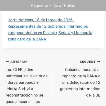
Per
premsa
febrer 18, 2026
Horta Noticias, 18 de febrer de 2026:
Representantes de 12 gobiernos intermedios
europeos visitan en Picanya, Sedaví y Llocnou la
zona cero de la DANA
Navegació
ANTERIOR
SEGÜENT
Los CLER piden
Cabanes muestra el
d'entrades
participar en la visita de
impacto de la DANA a
líderes europeos a
una delegación de 12
l’Horta Sud: «La
gobiernos intermedios
reconstrucción no se
de la UE
puede hacer sin los