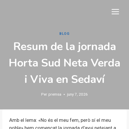
Vés
al
contingut
BLOG
Resum de la jornada
Horta Sud Neta Verda
i Viva en Sedaví
Per
premsa
juny 7, 2026
Amb el lema: «No és el meu fem, però sí el meu
poble» hem començat la jornada d’avui netejant a