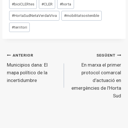
Etiquetes
#
biciCLERtes
#
CLER
#
horta
d'entrada
#
HortaSudNetaVerdaiViva
#
mobilitatsostenible
#
territori
Navegació
ANTERIOR
SEGÜENT
Municipios dana: El
En marxa el primer
d'entrades
mapa político de la
protocol comarcal
incertidumbre
d’actuació en
emergències de l’Horta
Sud