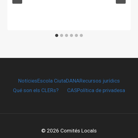
Notícies
Escola CiutaDANA
Recursos jurídics
Qué son els CLERs?
CAS
Política de privadesa
© 2026 Comités Locals