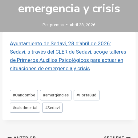
emergencia y crisis
Per
premsa
abril 28, 2026
Ayuntamiento de Sedaví, 28 d’abril de 2026:
Sedaví, a través del CLER de Sedaví, acoge talleres
de Primeros Auxilios Psicológicos para actuar en
situaciones de emergencia y crisis
Etiquetes
#
Candombe
#
emergències
#
HortaSud
d'entrada
#
saludmental
#
Sedaví
ANTERIOR
SEGÜENT