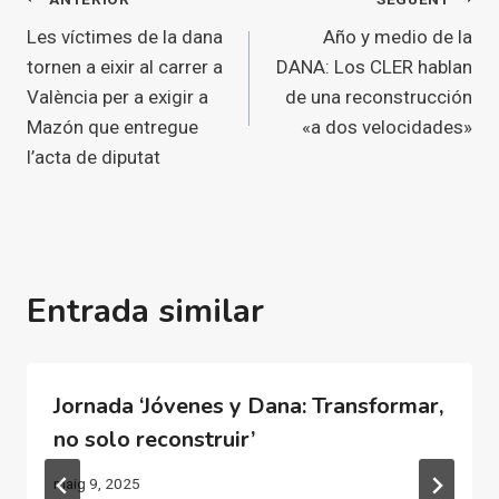
Navegació
Les víctimes de la dana
Año y medio de la
d'entrades
tornen a eixir al carrer a
DANA: Los CLER hablan
València per a exigir a
de una reconstrucción
Mazón que entregue
«a dos velocidades»
l’acta de diputat
Entrada similar
Jornada ‘Jóvenes y Dana: Transformar,
no solo reconstruir’
maig 9, 2025