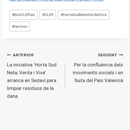
Etiquetes
#
biciCLERtas
#
CLER
#
HortaSudNetaVerdaiViva
d'entrada
#
territori
Navegació
ANTERIOR
SEGÜENT
La iniciativa ‘Horta Sud
Per la confluència dels
d'entrades
Neta, Verda i Viva’
moviments socials i en
arranca en Sedaví para
lluita del País Valencià
limpiar residuos de la
dana