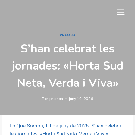
Vés
al
contingut
PREMSA
S’han celebrat les
jornades: «Horta Sud
Neta, Verda i Viva»
Per
premsa
juny 10, 2026
Lo Que Somos, 10 de juny de 2026: S’han celebrat
les jornades: «Horta Sud Neta, Verda i Viva»