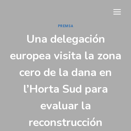
Vés
al
contingut
PREMSA
Una delegación
europea visita la zona
cero de la dana en
l’Horta Sud para
evaluar la
reconstrucción