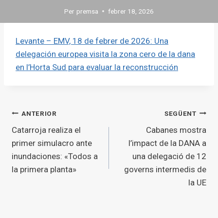
Per
premsa
febrer 18, 2026
Levante – EMV, 18 de febrer de 2026: Una
delegación europea visita la zona cero de la dana
en l’Horta Sud para evaluar la reconstrucción
Navegació
ANTERIOR
SEGÜENT
Catarroja realiza el
Cabanes mostra
d'entrades
primer simulacro ante
l’impact de la DANA a
inundaciones: «Todos a
una delegació de 12
la primera planta»
governs intermedis de
la UE