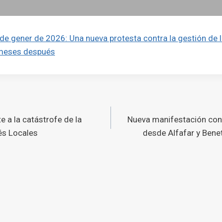
 de gener de 2026: Una nueva protesta contra la gestión de l
 meses después
ó
 a la catástrofe de la
Nueva manifestación con
s
és Locales
desde Alfafar y Benet