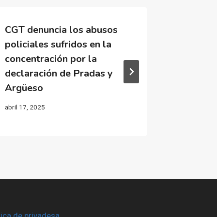
CGT denuncia los abusos
Jóvenes
policiales sufridos en la
reconst
concentración por la
vuelve
declaración de Pradas y
Catarro
Argüeso
juny 29, 20
abril 17, 2025
tica de privadesa