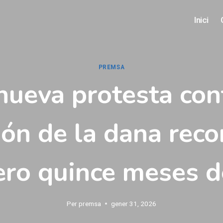
Inici
PREMSA
nueva protesta cont
ón de la dana reco
ero quince meses 
Per
premsa
gener 31, 2026