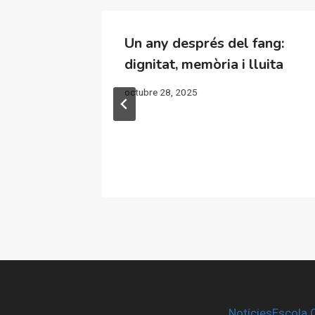
n
Un any després del fang:
isión de
dignitat, memòria i lluita
octubre 28, 2025
o atrás»
Notícies
Escola 