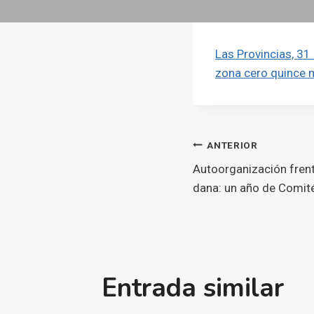
Las Provincias, 31
zona cero quince
Navegaci
ANTERIOR
Autoorganización frente
d'entrade
dana: un año de Comit
Entrada similar