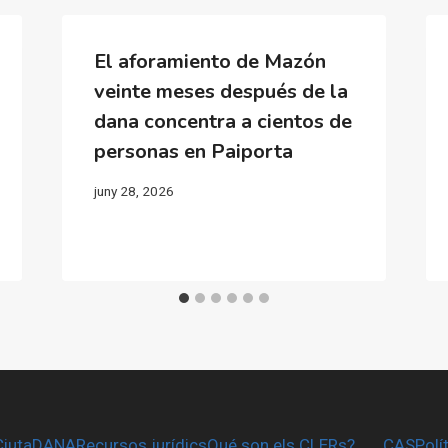
El aforamiento de Mazón
veinte meses después de la
dana concentra a cientos de
personas en Paiporta
juny 28, 2026
CiutaDANA
Recursos jurídics
Qué son els CLERs?
CAS
Polí