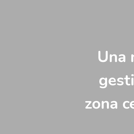
Vés
al
contingut
Una 
gesti
zona c