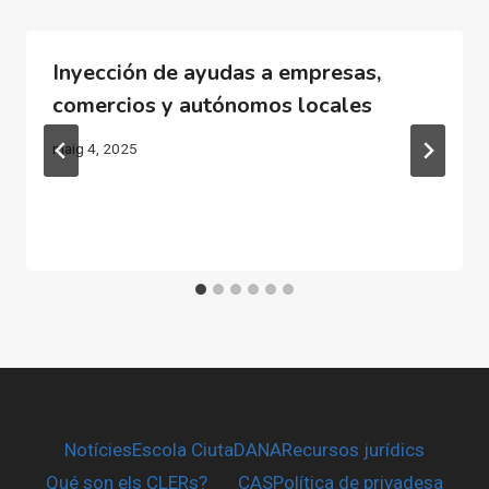
Inyección de ayudas a empresas,
comercios y autónomos locales
maig 4, 2025
Notícies
Escola CiutaDANA
Recursos jurídics
Qué son els CLERs?
CAS
Política de privadesa