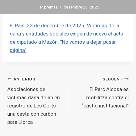
Per
premsa
desembre 23, 2025
El País, 23 de decembre de 2025: Víctimas de la
dana y entidades sociales exigen de nuevo el acta
de diputado a Mazón: “No vamos a dejar pasar
página”
Navegació
ANTERIOR
SEGÜENT
Asociaciones de
El Parc Alcosa es
d'entrades
víctimas dana dejan en
mobilitza contra el
registro de Les Corts
“càstig institucional”
una cesta con carbón
para Llorca