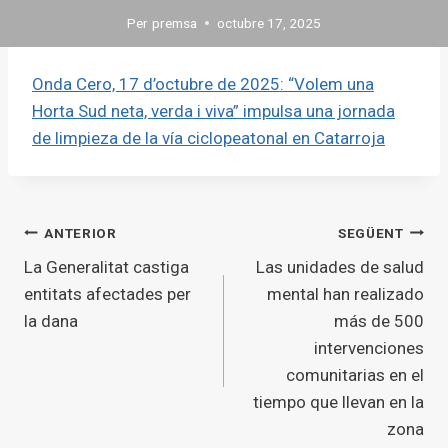
Per
premsa
octubre 17, 2025
Onda Cero, 17 d’octubre de 2025: “Volem una
Horta Sud neta, verda i viva” impulsa una jornada
de limpieza de la vía ciclopeatonal en Catarroja
Navegació
ANTERIOR
SEGÜENT
La Generalitat castiga
Las unidades de salud
d'entrades
entitats afectades per
mental han realizado
la dana
más de 500
intervenciones
comunitarias en el
tiempo que llevan en la
zona