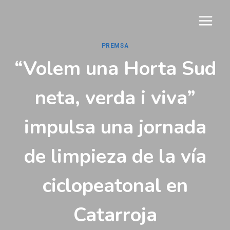
Vés
al
contingut
PREMSA
“Volem una Horta Sud
neta, verda i viva”
impulsa una jornada
de limpieza de la vía
ciclopeatonal en
Catarroja