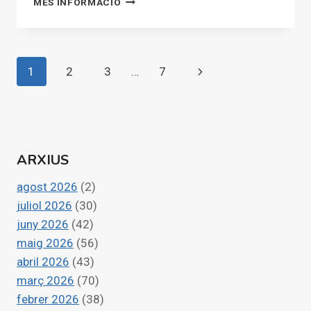
MÉS INFORMACIÓ
DE
PERSONAS
VUELVEN
A
Navegació
Pàgina
1
2
3
…
7
RECORRER
VALÈNCIA
de
següent
PARA
QUE
pàgines
MAZÓN
ENTREGUE
ARXIUS
EL
ACTA
agost 2026
(2)
Y
PIERDA
juliol 2026
(30)
EL
juny 2026
(42)
AFORAMIENTO
maig 2026
(56)
abril 2026
(43)
març 2026
(70)
febrer 2026
(38)