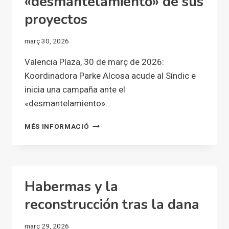
«desmantelamiento» de sus
DE
DERECHOS»
proyectos
Y
«ASFIXIA
març 30, 2026
ECONÓMICA»
DEL
Valencia Plaza, 30 de març de 2026:
AYUNTAMIENTO
Koordinadora Parke Alcosa acude al Síndic e
DE
inicia una campaña ante el
ALFAFAR
Y
«desmantelamiento»…
CONSELLERIA
KOORDINADORA
MÉS INFORMACIÓ
PARKE
ALCOSA
ACUDE
AL
SÍNDIC
Habermas y la
E
INICIA
reconstrucción tras la dana
UNA
CAMPAÑA
març 29, 2026