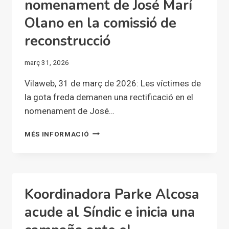
nomenament de José Marí
Olano en la comissió de
reconstrucció
març 31, 2026
Vilaweb, 31 de març de 2026: Les víctimes de
la gota freda demanen una rectificació en el
nomenament de José…
LES
MÉS INFORMACIÓ
VÍCTIMES
DE
LA
GOTA
FREDA
Koordinadora Parke Alcosa
DEMANEN
UNA
acude al Síndic e inicia una
RECTIFICACIÓ
EN