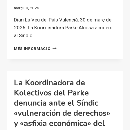
CAMPAÑA
març 30, 2026
ANTE
EL
Diari La Veu del País Valencià, 30 de març de
«DESMANTELAMIENTO»
2026: La Koordinadora Parke Alcosa acudeix
DE
al Síndic
SUS
PROYECTOS
LA
COMUNITARIOS
MÉS INFORMACIÓ
KOORDINADORA
PARKE
ALCOSA ACUDEIX
AL SÍNDIC
La Koordinadora de
Kolectivos del Parke
denuncia ante el Síndic
«vulneración de derechos»
y «asfixia económica» del