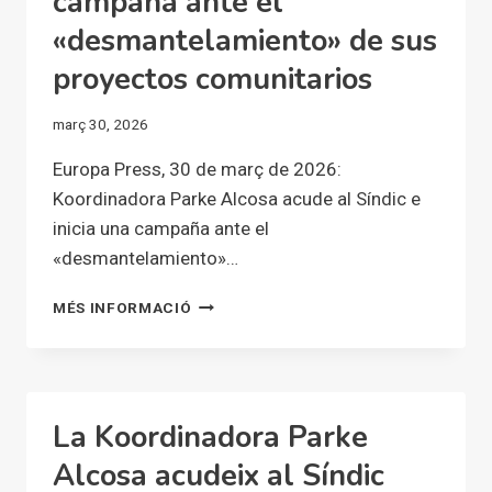
campaña ante el
EL
«desmantelamiento» de sus
NOMENAMENT
DE
proyectos comunitarios
JOSÉ
MARÍ
març 30, 2026
OLANO
EN
Europa Press, 30 de març de 2026:
LA
Koordinadora Parke Alcosa acude al Síndic e
COMISSIÓ
inicia una campaña ante el
DE
RECONSTRUCCIÓ
«desmantelamiento»…
KOORDINADORA
MÉS INFORMACIÓ
PARKE
ALCOSA
ACUDE
AL
SÍNDIC
La Koordinadora Parke
E
INICIA
Alcosa acudeix al Síndic
UNA