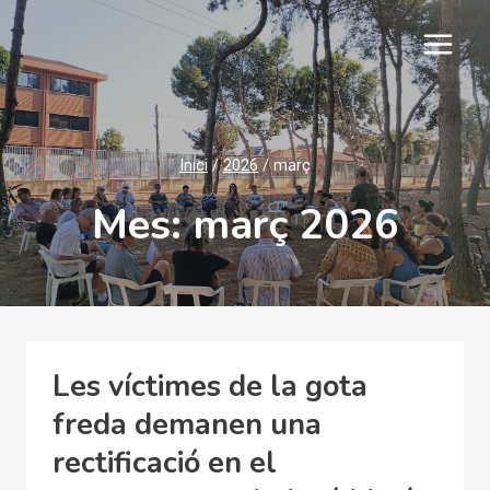
Vés
al
contingut
Inici
/
2026
/
març
Mes: març 2026
Les víctimes de la gota
freda demanen una
rectificació en el