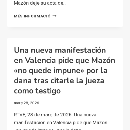
Mazón deje su acta de…
UNA
MÉS INFORMACIÓ
NUEVA
MANIFESTACIÓN
RECORRE
VALENCIA
PARA
Una nueva manifestación
PEDIR
QUE
en Valencia pide que Mazón
MAZÓN
«no quede impune» por la
DEJE
SU
dana tras citarle la jueza
ACTA
DE
como testigo
DIPUTADO
POR
març 28, 2026
LA
DANA
RTVE, 28 de març de 2026: Una nueva
manifestación en Valencia pide que Mazón