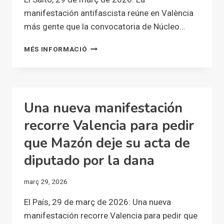
manifestación antifascista reúne en València
más gente que la convocatoria de Núcleo…
LA
MÉS INFORMACIÓ
MANIFESTACIÓN
ANTIFASCISTA
REÚNE
EN
VALÈNCIA
Una nueva manifestación
MÁS
GENTE
recorre Valencia para pedir
QUE
que Mazón deje su acta de
LA
CONVOCATORIA
diputado por la dana
DE
NÚCLEO
març 29, 2026
NACIONAL
El País, 29 de març de 2026: Una nueva
manifestación recorre Valencia para pedir que