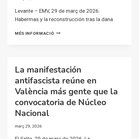
ANTE
EL
Levante – EMV, 29 de març de 2026:
«DESMANTELAMIENTO»
Habermas y la reconstrucción tras la dana
DE
SUS
HABERMAS
MÉS INFORMACIÓ
PROYECTOS
Y
LA
RECONSTRUCCIÓN
TRAS
LA
La manifestación
DANA
antifascista reúne en
València más gente que la
convocatoria de Núcleo
Nacional
març 29, 2026
El Salto, 29 de març de 2026: La