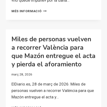
«no quede impune» por la dana…
UNA
MÉS INFORMACIÓ
NUEVA
MANIFESTACIÓN
EN
VALENCIA
PIDE
Miles de personas vuelven
QUE
MAZÓN
a recorrer València para
«NO
que Mazón entregue el acta
QUEDE
IMPUNE»
y pierda el aforamiento
POR
LA
març 28, 2026
DANA
TRAS
ElDiario.es, 28 de març de 2026: Miles de
CITARLE
personas vuelven a recorrer València para que
LA
JUEZA
Mazón entregue el acta y…
COMO
TESTIGO
MILES