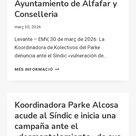
Ayuntamiento de Alfafar y
Conselleria
març 30, 2026
Levante – EMV, 30 de març de 2026: La
Koordinadora de Kolectivos del Parke
denuncia ante el Síndic «vulneración de…
LA
MÉS INFORMACIÓ
KOORDINADORA
DE
KOLECTIVOS
DEL
PARKE
Koordinadora Parke Alcosa
DENUNCIA
ANTE
acude al Síndic e inicia una
EL
campaña ante el
SÍNDIC
«VULNERACIÓN