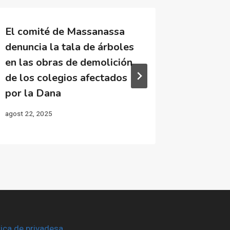
El comité de Massanassa
Víctima
denuncia la tala de árboles
rechaza
en las obras de demolición
lunes e
de los colegios afectados
General
por la Dana
a neces
agost 22, 2025
maig 2, 202
tica de privadesa