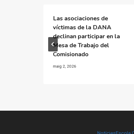
Las asociaciones de
lencia
víctimas de la DANA
s
declinan participar en la
sión de
Mesa de Trabajo del
Comisionado
maig 2, 2026
Notícies
Escola 