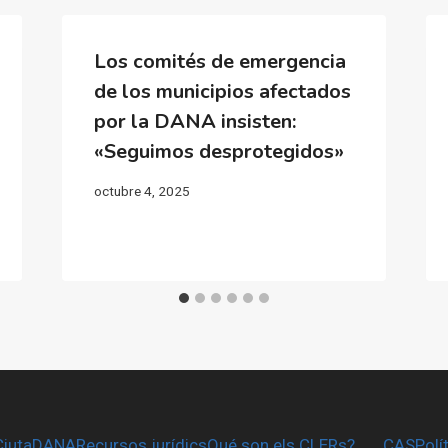
Los comités de emergencia
de los municipios afectados
por la DANA insisten:
«Seguimos desprotegidos»
octubre 4, 2025
CiutaDANA
Recursos jurídics
Qué son els CLERs?
CAS
Polí