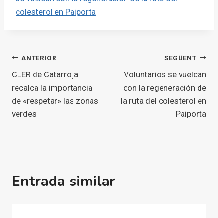
colesterol en Paiporta
Navegació
ANTERIOR
SEGÜENT
CLER de Catarroja
Voluntarios se vuelcan
d'entrades
recalca la importancia
con la regeneración de
de «respetar» las zonas
la ruta del colesterol en
verdes
Paiporta
Entrada similar