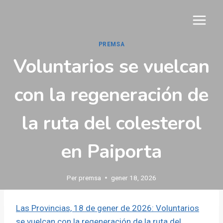
Vés
al
contingut
PREMSA
Voluntarios se vuelcan
con la regeneración de
la ruta del colesterol
en Paiporta
Per
premsa
gener 18, 2026
Las Provincias, 18 de gener de 2026: Voluntarios
se vuelcan con la regeneración de la ruta del