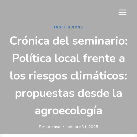
Vés
al
contingut
INSTITUCIONS
Crónica del seminario:
Política local frente a
los riesgos climáticos:
propuestas desde la
agroecología
Per
premsa
octubre 31, 2025