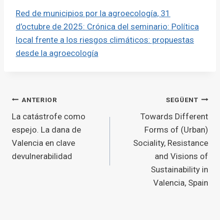
Red de municipios por la agroecología, 31
d’octubre de 2025: Crónica del seminario: Política
local frente a los riesgos climáticos: propuestas
desde la agroecología
Navegació
ANTERIOR
SEGÜENT
La catástrofe como
Towards Different
d'entrades
espejo. La dana de
Forms of (Urban)
Valencia en clave
Sociality, Resistance
devulnerabilidad
and Visions of
Sustainability in
Valencia, Spain