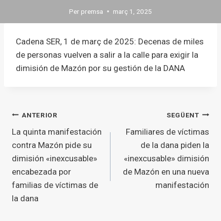
Per
premsa
març 1, 2025
Cadena SER, 1 de març de 2025: Decenas de miles
de personas vuelven a salir a la calle para exigir la
dimisión de Mazón por su gestión de la DANA
Navegació
ANTERIOR
SEGÜENT
La quinta manifestación
Familiares de víctimas
d'entrades
contra Mazón pide su
de la dana piden la
dimisión «inexcusable»
«inexcusable» dimisión
encabezada por
de Mazón en una nueva
familias de víctimas de
manifestación
la dana