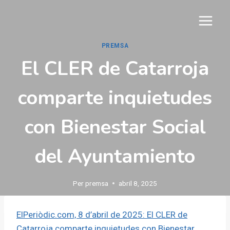
Vés
al
contingut
PREMSA
El CLER de Catarroja
comparte inquietudes
con Bienestar Social
del Ayuntamiento
Per
premsa
abril 8, 2025
ElPeriòdic.com, 8 d’abril de 2025: El CLER de
Catarroja comparte inquietudes con Bienestar