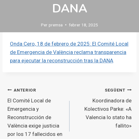
DANA
Per
premsa
febrer 18, 2025
Onda Cero, 18 de febrero de 2025: El Comité Local
de Emergencia de València reclama transparencia
para ejecutar la reconstrucción tras la DANA
Navegació
ANTERIOR
SEGÜENT
El Comité Local de
Koordinadora de
d'entrades
Emergencia y
Kolectivos Parke: «A
Reconstrucción de
Valencia lo stato ha
València exige justicia
fallito»
por los 17 fallecidos en