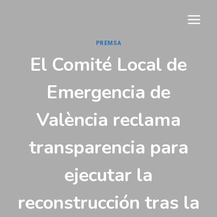
Vés
al
contingut
PREMSA
El Comité Local de
Emergencia de
València reclama
transparencia para
ejecutar la
reconstrucción tras la