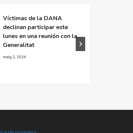
Víctimas de la DANA
Alfafar
declinan participar este
paso su
lunes en una reunión con la
que sig
Generalitat
agost 1, 20
maig 2, 2026
tica de privadesa