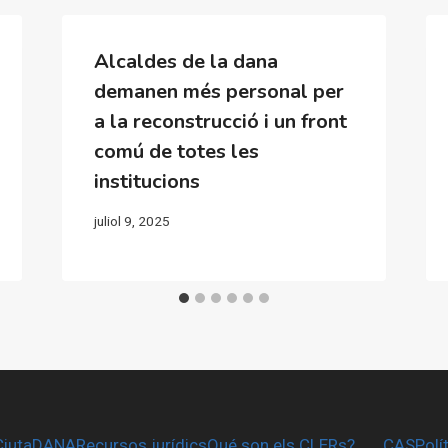
Alcaldes de la dana
demanen més personal per
a la reconstrucció i un front
comú de totes les
institucions
juliol 9, 2025
CiutaDANA
Recursos jurídics
Qué son els CLERs?
CAS
Polí