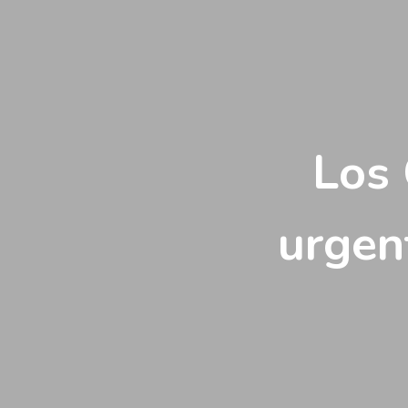
Vés
al
contingut
Los 
urgen