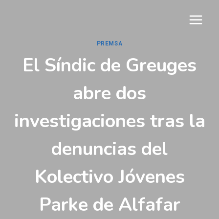
Vés
al
contingut
PREMSA
El Síndic de Greuges
abre dos
investigaciones tras la
denuncias del
Kolectivo Jóvenes
Parke de Alfafar