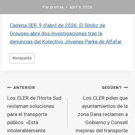
Per
premsa
abril 9, 2026
Cadena SER, 9 d’abril de 2026: El Síndic de
Greuges abre dos investigaciones tras la
denuncias del Kolectivo Jóvenes Parke de Alfafar
Etiquetes
#
sosparke
d'entrada
Navegació
ANTERIOR
SEGÜENT
Los CLER de l’Horta Sud
Los CLER piden que
d'entrades
reclaman soluciones
ayuntamientos de la
para el transporte
zona Dana reclamen a
público: «Está
Gobierno y Consell
intolerablemente
mejoras del transporte