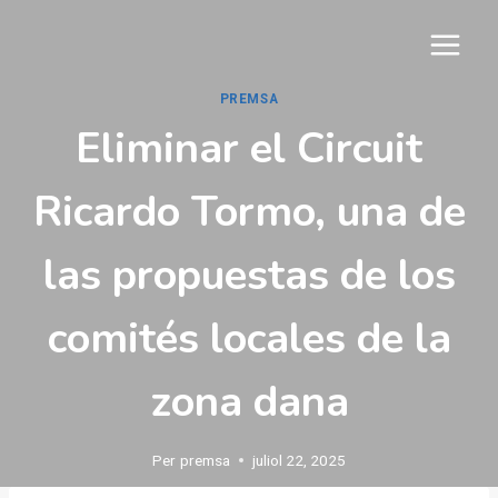
Vés
al
contingut
PREMSA
Eliminar el Circuit
Ricardo Tormo, una de
las propuestas de los
comités locales de la
zona dana
Per
premsa
juliol 22, 2025