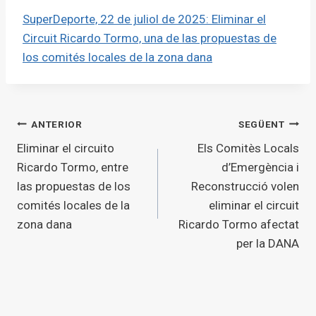
SuperDeporte, 22 de juliol de 2025: Eliminar el
Circuit Ricardo Tormo, una de las propuestas de
los comités locales de la zona dana
Navegació
ANTERIOR
SEGÜENT
Eliminar el circuito
Els Comitès Locals
d'entrades
Ricardo Tormo, entre
d’Emergència i
las propuestas de los
Reconstrucció volen
comités locales de la
eliminar el circuit
zona dana
Ricardo Tormo afectat
per la DANA